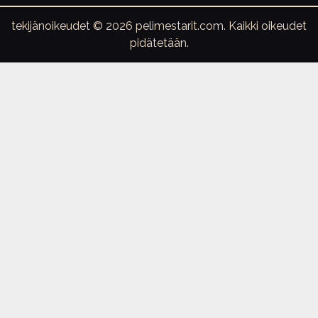
tekijänoikeudet © 2026 pelimestarit.com. Kaikki oikeudet
pidätetään.