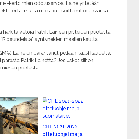
ine -kertoimien odotusarvoa. Laine yritetään
sektoreilta, mutta mies on osoittanut osaavansa
 harkita vetoja Patrik Laineen pisteiden puolesta.
 ”Ribaundeista” syntyneiden maalien kautta.
xGM%) Laine on parantanut peliään kausi kaudelta.
arasta Patrik Lainetta? Jos uskot siihen,
n miehen puolesta.
CHL 2021-2022
otteluohjelma ja