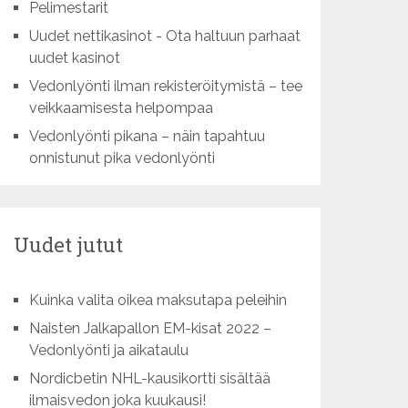
Pelimestarit
Uudet nettikasinot - Ota haltuun parhaat
uudet kasinot
Vedonlyönti ilman rekisteröitymistä – tee
veikkaamisesta helpompaa
Vedonlyönti pikana – näin tapahtuu
onnistunut pika vedonlyönti
Uudet jutut
Kuinka valita oikea maksutapa peleihin
Naisten Jalkapallon EM-kisat 2022 –
Vedonlyönti ja aikataulu
Nordicbetin NHL-kausikortti sisältää
ilmaisvedon joka kuukausi!