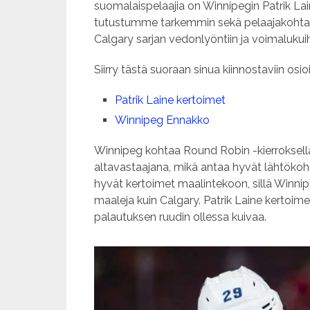
suomalaispelaajia on Winnipegin Patrik Lain
tutustumme tarkemmin sekä pelaajakohtaisi
Calgary sarjan vedonlyöntiin ja voimalukuih
Siirry tästä suoraan sinua kiinnostaviin osioi
Patrik Laine kertoimet
Winnipeg Ennakko
Winnipeg kohtaa Round Robin -kierroksella
altavastaajana, mikä antaa hyvät lähtökohd
hyvät kertoimet maalintekoon, sillä Winn
maaleja kuin Calgary. Patrik Laine kertoime
palautuksen ruudin ollessa kuivaa.