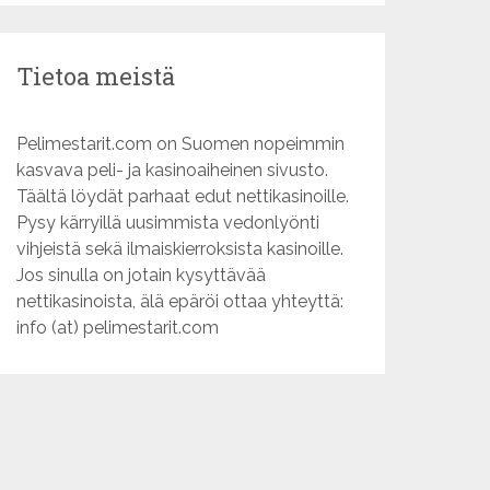
Tietoa meistä
Pelimestarit.com on Suomen nopeimmin
kasvava peli- ja kasinoaiheinen sivusto.
Täältä löydät parhaat edut nettikasinoille.
Pysy kärryillä uusimmista vedonlyönti
vihjeistä sekä ilmaiskierroksista kasinoille.
Jos sinulla on jotain kysyttävää
nettikasinoista, älä epäröi ottaa yhteyttä:
info (at) pelimestarit.com