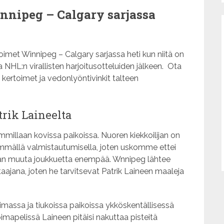
nnipeg – Calgary sarjassa
imet Winnipeg – Calgary sarjassa heti kun niitä on
a NHL:n virallisten harjoitusotteluiden jälkeen. Ota
 kertoimet ja vedonlyöntivinkit talteen
trik Laineelta
mmillaan kovissa paikoissa. Nuoren kiekkoilijan on
mmällä valmistautumisella, joten uskomme ettei
an muuta joukkuetta enempää. Wnnipeg lähtee
ajana, joten he tarvitsevat Patrik Laineen maaleja
massa ja tiukoissa paikoissa ykköskentällisessä
voimapelissä Laineen pitäisi nakuttaa pisteitä