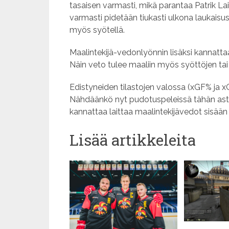
tasaisen varmasti, mikä parantaa Patrik La
varmasti pidetään tiukasti ulkona laukaisu
myös syötellä.
Maalintekijä-vedonlyönnin lisäksi kannattaa
Näin veto tulee maaliin myös syöttöjen tai
Edistyneiden tilastojen valossa (xGF% ja 
Nähdäänkö nyt pudotuspeleissä tähän asti p
kannattaa laittaa maalintekijävedot sisää
Lisää artikkeleita